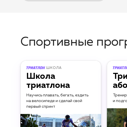
Спортивные про
ШКОЛА
Школа
Тр
триатлона
аб
Научись плавать, бегать, ездить
Тренир
на велосипеде и сделай свой
и подг
первый спринт