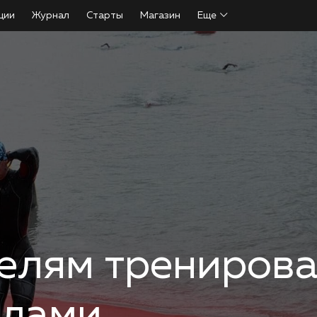
ции
Журнал
Старты
Магазин
Еще
елям тренирова
алами