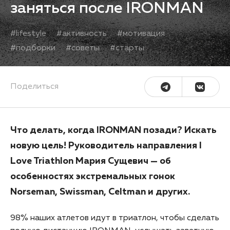
заняться после IRONMAN
#
lifestyle
#
активность
#
мотивация
#
подборки
#
советы
#
старты
Поделиться
Что делать, когда IRONMAN позади? Искать
новую цель! Руководитель направления I
Love Triathlon Мария Сущевич — об
особенностях экстремальных гонок
Norseman, Swissman, Celtman и других.
98% наших атлетов идут в триатлон, чтобы сделать