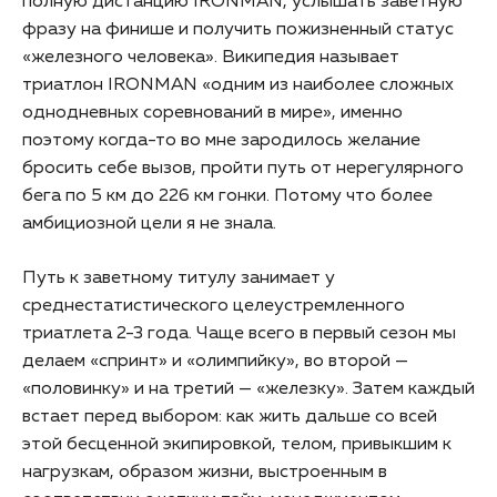
полную дистанцию IRONMAN, услышать заветную
фразу на финише и получить пожизненный статус
«железного человека». Википедия называет
триатлон IRONMAN «одним из наиболее сложных
однодневных соревнований в мире», именно
поэтому когда-то во мне зародилось желание
бросить себе вызов, пройти путь от нерегулярного
бега по 5 км до 226 км гонки. Потому что более
амбициозной цели я не знала.
Путь к заветному титулу занимает у
среднестатистического целеустремленного
триатлета 2-3 года. Чаще всего в первый сезон мы
делаем «спринт» и «олимпийку», во второй —
«половинку» и на третий — «железку». Затем каждый
встает перед выбором: как жить дальше со всей
этой бесценной экипировкой, телом, привыкшим к
нагрузкам, образом жизни, выстроенным в