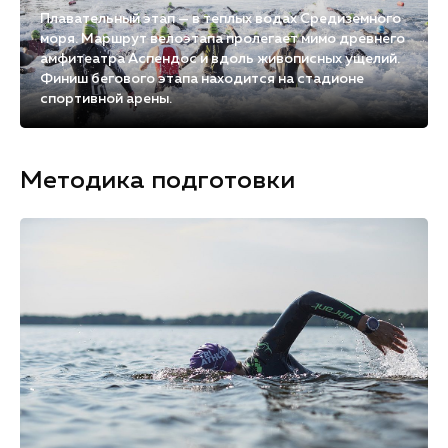
Плавательный этап — в теплых водах Средиземного
моря. Маршрут велоэтапа пролегает мимо древнего
амфитеатра Аспендос и вдоль живописных ущелий.
Финиш бегового этапа находится на стадионе
спортивной арены.
Методика подготовки