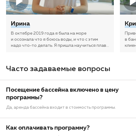
Ирина
Кри
В октябре 2019 года я была на море
Прив
и осознала что я боюсь воды, и что с этим
в ба
надо что-то делать. Я пришла научиться плав
…
клие
Часто задаваемые вопросы
Посещение бассейна включено в цену
программы?
Да, аренда бассейна входит в стоимость программы.
Как оплачивать программу?