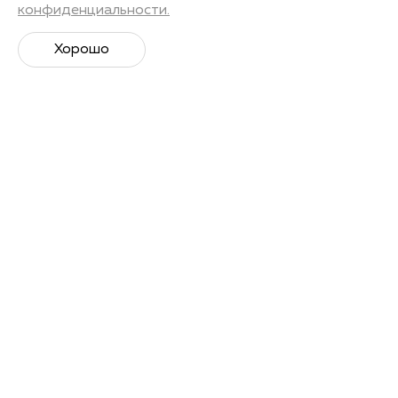
конфиденциальности.
Хорошо
Супер­спортивная рассылка
Советы профессионалов, анонсы событий и
познавательные материалы.
Подписаться
Я даю
согласие на обработку своих персональных
данных
в соответствии с Политикой Персональных