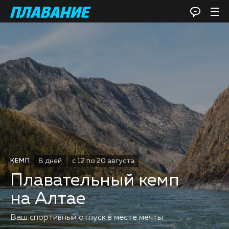
8 дней
с 12 по 20 августа
КЕМП
Плавательный кемп
на Алтае
Ваш спортивный отпуск в месте мечты