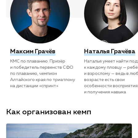
Максим Грачёв
Наталья Грачёва
КМС по плаванию. Призёр
Наталья умеет найти по
и победитель первенств СФО
к каждому пловцу — ребё
по плаванию, чемпион
и взрослому — ведь в лю
Алтайского края по триатлону
возрасте есть свои
на дистанции «спринт»
особенности восприятия
и получения навыка
Как организован кемп