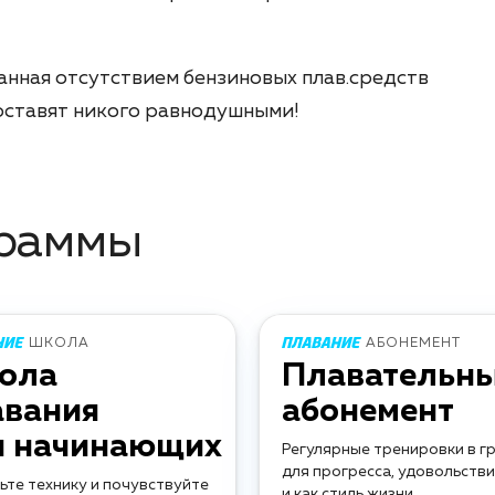
анная отсутствием бензиновых плав.средств
 оставят никого равнодушными!
граммы
ШКОЛА
АБОНЕМЕНТ
ола
Плавательн
авания
абонемент
я начинающих
Регулярные тренировки в г
для прогресса, удовольств
ьте технику и почувствуйте
и как стиль жизни