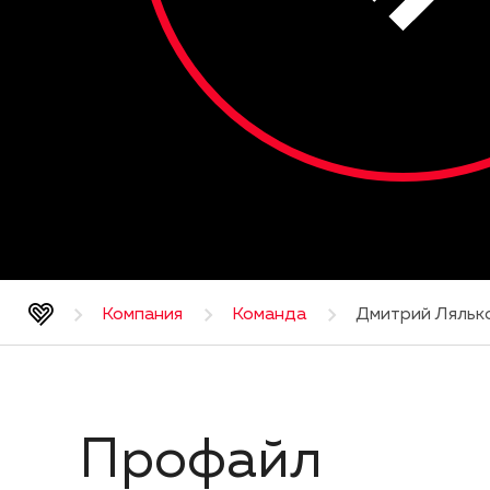
Компания
Команда
Дмитрий Ляльк
Профайл