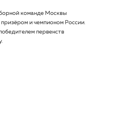
 сборной команде Москвы
м призёром и чемпионом России.
победителем первенств
.