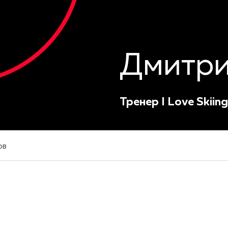
Дмитри
Тренер I Love Skiing
ов