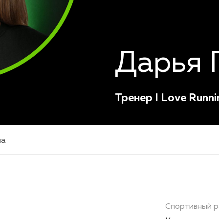
Дарья 
Тренер I Love Runni
на
Спортивный р