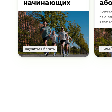
начинающих
аб
Тренир
и гото
в кома
научиться бегать
1 или 