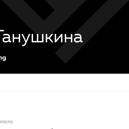
Ганушкина
ng
азряд