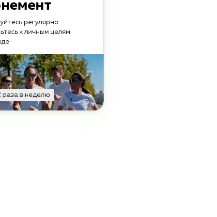
онемент
уйтесь регулярно
вьтесь к личным целям
нде
2 раза в неделю