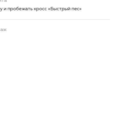
чта
у и пробежать кросс «Быстрый пес»
таж