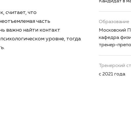
Кандидат в м
, считает, что
неотъемлемая часть
Образование
нь важно найти контакт
Московский П
кафедра физи
 психологическом уровне, тогда
тренер-препо
ь.
Тренерский с
с 2021 года