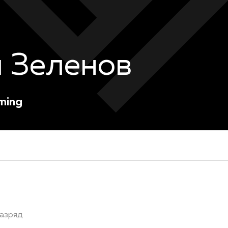
 Зеленов
ming
азряд