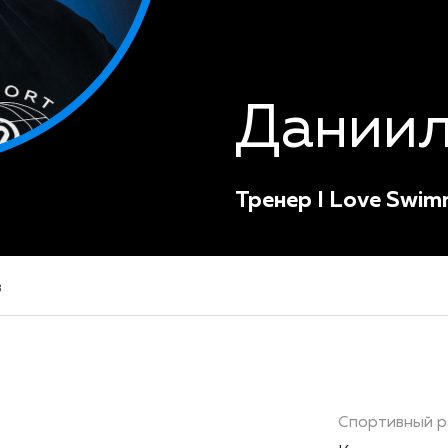
Даниил
Тренер I Love Swim
в
Спортивный р