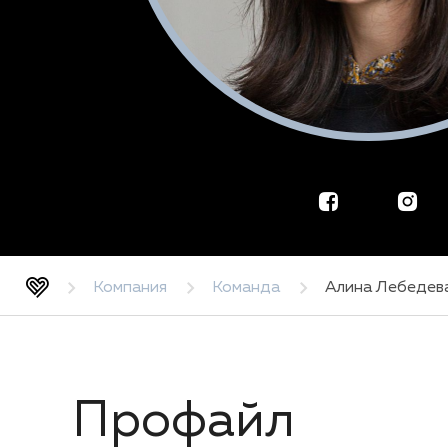
Компания
Команда
Алина Лебедев
Профайл