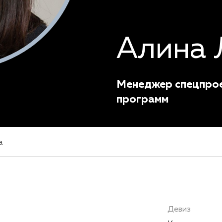
Алина 
Менеджер спецпрое
программ
а
Девиз