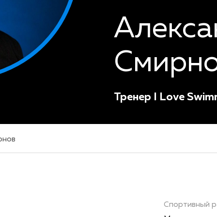
Алекса
Смирн
Тренер I Love Swim
рнов
Спортивный р