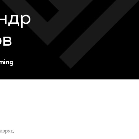
ндр
ов
ming
азряд