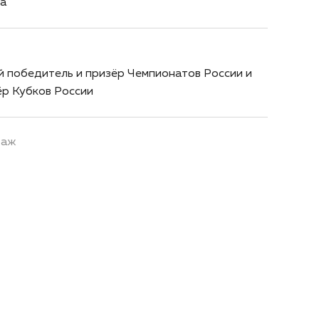
а
 победитель и призёр Чемпионатов России и
ёр Кубков России
таж