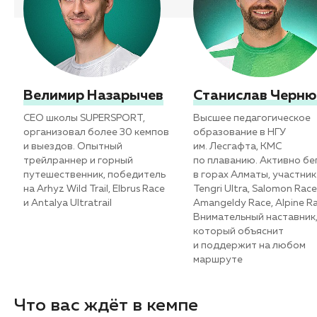
Велимир Назарычев
Станислав Черню
CEO школы SUPERSPORT,
Высшее педагогическое
организовал более 30 кемпов
образование в НГУ
и выездов. Опытный
им. Лесгафта, КМС
трейлраннер и горный
по плаванию. Активно бе
путешественник, победитель
в горах Алматы, участник
на Arhyz Wild Trail, Elbrus Race
Tengri Ultra, Salomon Race
и Antalya Ultratrail
Amangeldy Race, Alpine Ra
Внимательный наставник
который объяснит
и поддержит на любом
маршруте
Что вас ждёт в кемпе