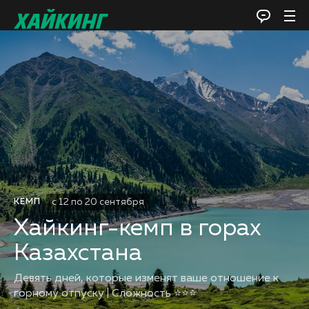
с 12 по 20 сентября
КЕМП
Хайкинг-кемп в горах
Казахстана
Девять дней, которые изменят ваше отношение к
горному отпуску | Сложность ⭐️⭐️⭐️