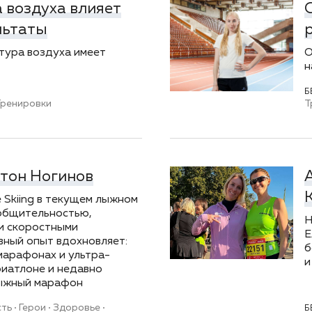
 воздуха влияет
льтаты
тура воздуха имеет
О
н
Б
Тренировки
Т
нтон Ногинов
e Skiing в текущем лыжном
 общительностью,
Н
и скоростными
Е
ивный опыт вдохновляет:
б
 марафонах и ультра-
и
риатлоне и недавно
лыжный марафон
сть
Герои
Здоровье
Б