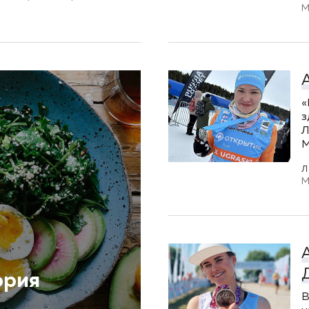
М
«
з
Л
M
М
ория
В