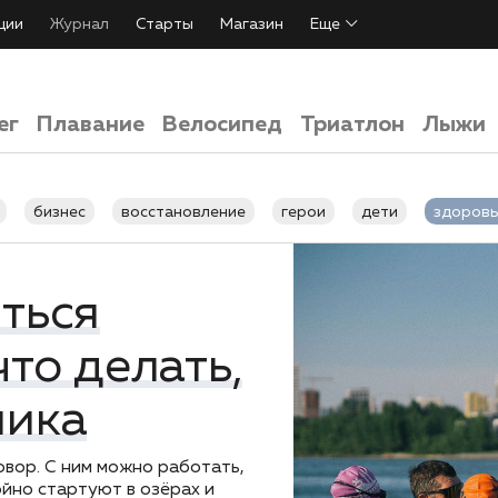
ции
Журнал
Старты
Магазин
Еще
ег
Плавание
Велосипед
Триатлон
Лыжи
бизнес
восстановление
герои
дети
здоровь
тренировки
экипировка
яться
то делать,
ника
овор. С ним можно работать,
койно стартуют в озёрах и