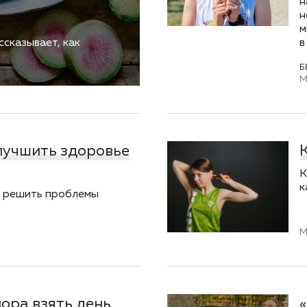
н
н
м
ссказывает, как
в
Б
М
лучшить здоровье
К
к
и решить проблемы
M
пора взять день