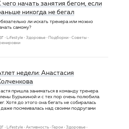
С чего начать занятия бегом, если
раньше никогда не бегал
бязательно ли искать тренера или можно
ачать самому?
Lifestyle
Здоровье
Подборки
Советы
ЕГ
ренировки
Атлет недели: Анастасия
Колченкова
астя пришла заниматься в команду тренера
лены Бурыкиной и с тех пор очень полюбила
ег. Хотя до этого она бегать не собиралась
 даже посмеивалась над своими подругами
Lifestyle
Активность
Герои
Здоровье
ЕГ