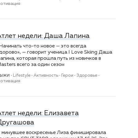
отивация
Атлет недели: Даша Лапина
Начинать что-то новое — это всегда
дорово», — говорит ученица I Love Skiing Даша
апина, которая прошла путь из новичков в
asters всего за один сезон
Lifestyle
Активность
Герои
Здоровье
ЛЫЖИ
отивация
Атлет недели: Елизавета
Другашова
 минувшее воскресенье Лиза финишировала