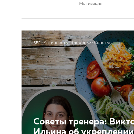
Мотивация
Активность
Здоровье
Советы
БЕГ
Советы тренера: Викт
Ильина об укреплении