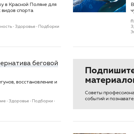
ху в Красной Поляне для
В
 видов спорта
ч
П
вность
Здоровье
Подборки
З
Э
тернатива беговой
Подпишите
материало
егунов, восстановление и
Советы профессиона
событий и познават
ние
Здоровье
Подборки