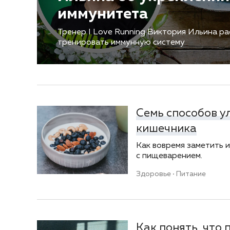
иммунитета
Тренер I Love Running Виктория Ильина ра
тренировать иммунную систему
Семь способов у
кишечника
Как вовремя заметить 
с пищеварением.
Здоровье
Питание
Как понять, что 