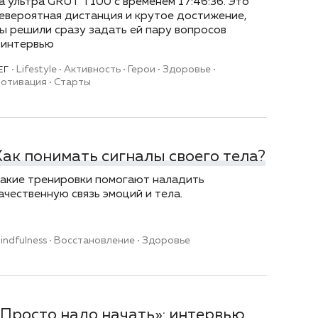
а ультра GRUT T100 с временем 17:46:36. Это
евероятная дистанция и крутое достижение,
ы решили сразу задать ей пару вопросов
 интервью
Lifestyle
Активность
Герои
Здоровье
ЕГ
отивация
Старты
Как понимать сигналы своего тела?
акие тренировки помогают наладить
ачественную связь эмоций и тела.
indfulness
Восстановление
Здоровье
«Просто надо начать»: интервью