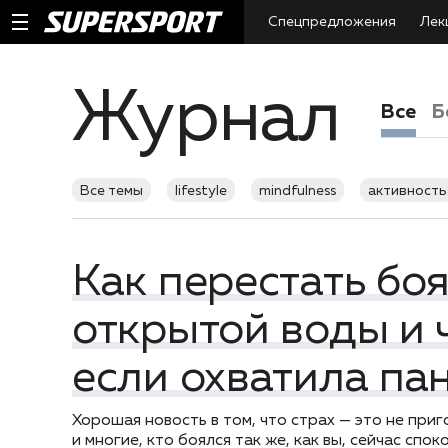
Спецпредложения
Лек
Журнал
Все
Б
Все темы
lifestyle
mindfulness
активность
подборки
советы
старты
технологии
Как перестать бо
открытой воды и ч
если охватила па
Хорошая новость в том, что страх — это не приг
и многие, кто боялся так же, как вы, сейчас спо