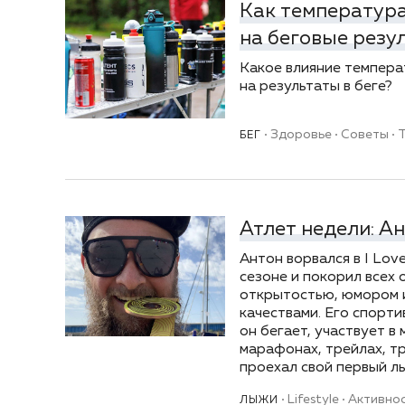
Как температура
на беговые резу
Какое влияние темпера
на результаты в беге?
Здоровье
Советы
БЕГ
Атлет недели: А
Антон ворвался в I Lov
сезоне и покорил всех
открытостью, юмором 
качествами. Его спорт
он бегает, участвует в
марафонах, трейлах, т
проехал свой первый 
Lifestyle
Активно
ЛЫЖИ